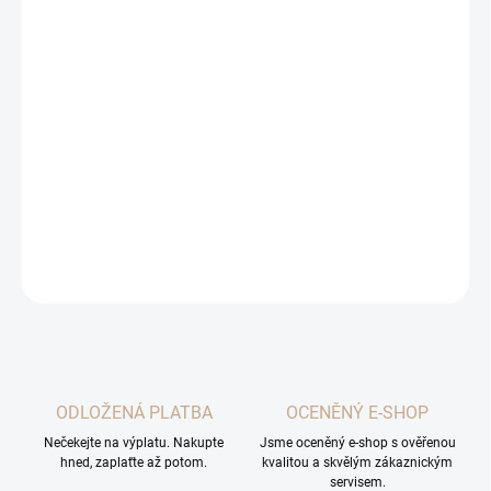
VARIANTA
MŮŽEME DORUČIT DO:
11.8.2026
MOŽNOSTI DORUČENÍ
−
+
Přidat do košíku
DETAILNÍ INFORMACE
ZEPTAT SE
ODLOŽENÁ PLATBA
OCENĚNÝ E-SHOP
Nečekejte na výplatu. Nakupte
Jsme oceněný e-shop s ověřenou
hned, zaplaťte až potom.
kvalitou a skvělým zákaznickým
servisem.