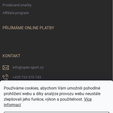
Prodávané značky
Affiliate program
PŘIJÍMÁME ONLINE PLATBY
KONTAKT
info
@
open-sport.cz
+420 733 570 743
https://www.facebook.com/opensport.cz
Používáme cookies, abychom Vám umožnili pohodlné
prohlížení webu a díky analýze provozu webu neustále
p/clugy95saha/
zlepšovali jeho funkce, výkon a použitelnost.
Více
informací