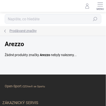
Přejít
na
obsah
Hledat
Prodávané značky
Arezzo
Žádné produkty značky
Arezzo
nebyly nalezeny...
Z
á
Open-Sport.cz
p
Otevři se Sportu
a
t
í
ZÁKAZNICKÝ SERVIS