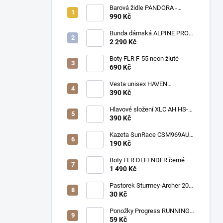
Barová židle PANDORA -
modrá sametová látka
990 Kč
Bunda dámská ALPINE PRO
ZARIBA s membránou PTX
2 290 Kč
zelená
Boty FLR F-55 neon žluté
690 Kč
Vesta unisex HAVEN
THERMAL černo/růžová
390 Kč
Hlavové složení XLC AH HS-
I06 1 1/8 Al cartridge
390 Kč
Kazeta SunRace CSM969AU 9
11-32z NICKEL
190 Kč
Boty FLR DEFENDER černé
1 490 Kč
Pastorek Sturmey-Archer 20z
3/32" pro C50
30 Kč
Ponožky Progress RUNNING
SOX šedé
59 Kč