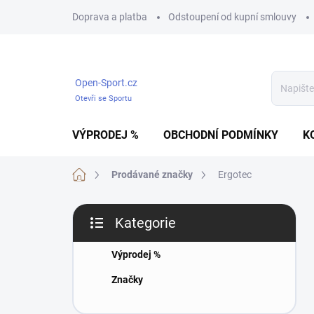
Přejít
Doprava a platba
Odstoupení od kupní smlouvy
na
obsah
Open-Sport.cz
Otevři se Sportu
VÝPRODEJ %
OBCHODNÍ PODMÍNKY
K
Domů
Prodávané značky
Ergotec
P
Kategorie
o
Přeskočit
s
kategorie
t
Výprodej %
r
Značky
a
n