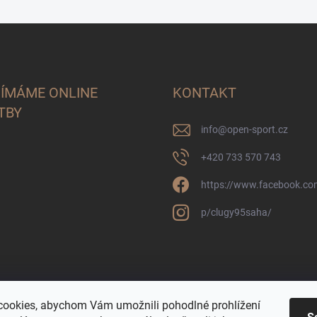
JÍMÁME ONLINE
KONTAKT
TBY
info
@
open-sport.cz
+420 733 570 743
https://www.facebook.co
p/clugy95saha/
ookies, abychom Vám umožnili pohodlné prohlížení