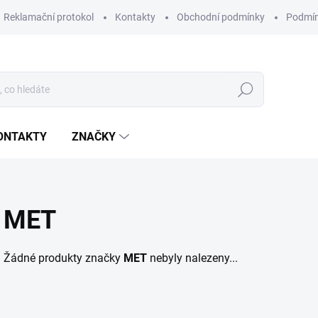
Reklamační protokol
Kontakty
Obchodní podmínky
Podmín
Hledat
ONTAKTY
ZNAČKY
MET
Žádné produkty značky
MET
nebyly nalezeny...