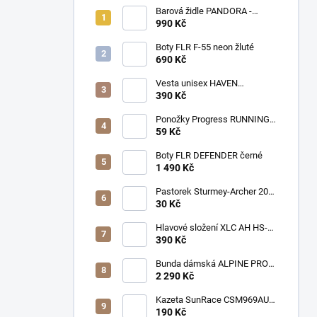
Barová židle PANDORA -
modrá sametová látka
990 Kč
Boty FLR F-55 neon žluté
690 Kč
Vesta unisex HAVEN
THERMAL černo/růžová
390 Kč
Ponožky Progress RUNNING
SOX šedé
59 Kč
Boty FLR DEFENDER černé
1 490 Kč
Pastorek Sturmey-Archer 20z
3/32" pro C50
30 Kč
Hlavové složení XLC AH HS-
I06 1 1/8 Al cartridge
390 Kč
Bunda dámská ALPINE PRO
ZARIBA s membránou PTX
2 290 Kč
zelená
Kazeta SunRace CSM969AU 9
11-32z NICKEL
190 Kč