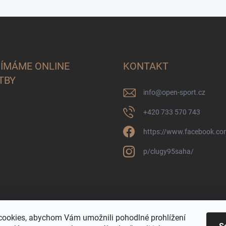
JÍMÁME ONLINE
KONTAKT
TBY
info
@
open-sport.cz
+420 733 570 743
https://www.facebook.co
p/clugy95saha/
ookies, abychom Vám umožnili pohodlné prohlížení