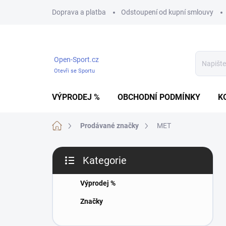
Přejít
Doprava a platba
Odstoupení od kupní smlouvy
na
obsah
Open-Sport.cz
Otevři se Sportu
VÝPRODEJ %
OBCHODNÍ PODMÍNKY
K
Domů
Prodávané značky
MET
P
Kategorie
o
Přeskočit
s
kategorie
t
Výprodej %
r
Značky
a
n