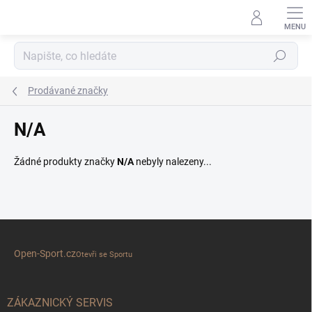
Přejít
na
obsah
Hledat
Prodávané značky
N/A
Žádné produkty značky
N/A
nebyly nalezeny...
Z
á
Open-Sport.cz
p
Otevři se Sportu
a
t
í
ZÁKAZNICKÝ SERVIS