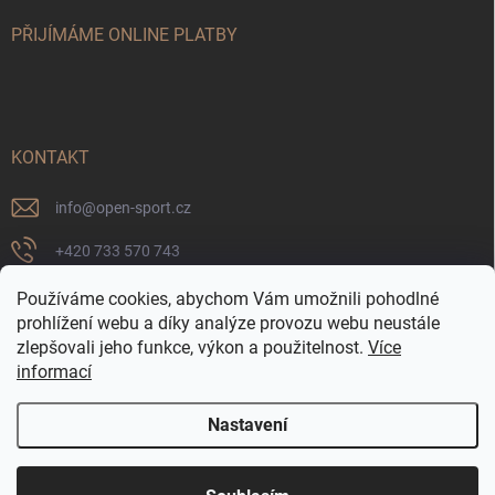
PŘIJÍMÁME ONLINE PLATBY
KONTAKT
info
@
open-sport.cz
+420 733 570 743
https://www.facebook.com/opensport.cz
Používáme cookies, abychom Vám umožnili pohodlné
prohlížení webu a díky analýze provozu webu neustále
p/clugy95saha/
zlepšovali jeho funkce, výkon a použitelnost.
Více
informací
Nastavení
Copyright 2026
Open-Sport.cz
. Všechna práva vyhrazena.