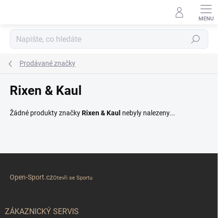
Přejít
na
obsah
Hledat
Prodávané značky
Rixen & Kaul
Žádné produkty značky
Rixen & Kaul
nebyly nalezeny...
Z
á
Open-Sport.cz
p
Otevři se Sportu
a
t
í
ZÁKAZNICKÝ SERVIS