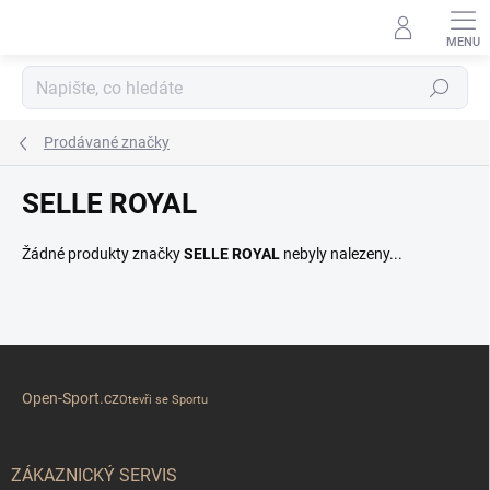
Přejít
na
obsah
Hledat
Prodávané značky
SELLE ROYAL
Žádné produkty značky
SELLE ROYAL
nebyly nalezeny...
Z
á
Open-Sport.cz
p
Otevři se Sportu
a
t
í
ZÁKAZNICKÝ SERVIS