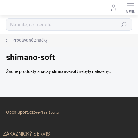
Přejít
na
obsah
Hledat
Prodávané značky
shimano-soft
Žádné produkty značky
shimano-soft
nebyly nalezeny...
Z
á
Open-Sport.cz
p
Otevři se Sportu
a
t
í
ZÁKAZNICKÝ SERVIS